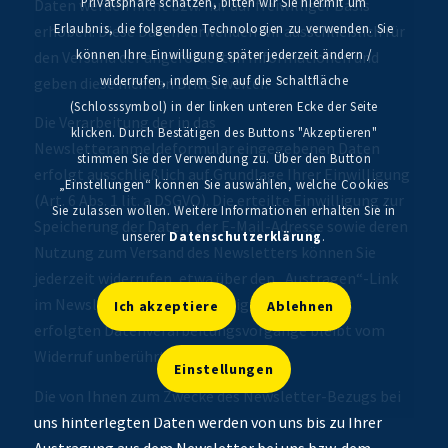
Privatsphäre schätzen, bitten wir Sie hiermit um
Daten werden nicht bzw. nur auf freiwilliger Basis
Erlaubnis, die folgenden Technologien zu verwenden. Sie
erhoben. Diese Daten verwenden wir ausschließlich für
können Ihre Einwilligung später jederzeit ändern /
den Versand der angeforderten Informationen und
widerrufen, indem Sie auf die Schaltfläche
geben diese nicht an Dritte weiter.
(Schlosssymbol) in der linken unteren Ecke der Seite
Die Verarbeitung der in das
klicken. Durch Bestätigen des Buttons "Akzeptieren"
Newsletteranmeldeformular eingegebenen Daten
stimmen Sie der Verwendung zu. Über den Button
erfolgt ausschließlich auf Grundlage Ihrer Einwilligung
„Einstellungen“ können Sie auswählen, welche Cookies
(Art. 6 Abs. 1 lit. a DSGVO). Die erteilte Einwilligung zur
Sie zulassen wollen. Weitere Informationen erhalten Sie in
Speicherung der Daten, der E-Mail-Adresse sowie deren
unserer
Datenschutzerklärung
.
Nutzung zum Versand des Newsletters können Sie
jederzeit widerrufen, etwa über den „Austragen“-Link
im Newsletter. Die Rechtmäßigkeit der bereits
Ich akzeptiere
Ablehnen
erfolgten Datenverarbeitungsvorgänge bleibt vom
Widerruf unberührt.
Einstellungen
Die von Ihnen zum Zwecke des Newsletter-Bezugs bei
uns hinterlegten Daten werden von uns bis zu Ihrer